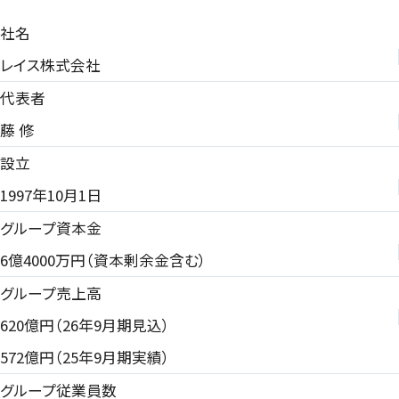
社名
これらのメッセージは、金銭の支払いや個人情報の提
レイス株式会社
供を要求することを目的としている可能性がございま
代表者
す。
藤 修
万が一、このような連絡を受け取っても、個人情報（氏
設立
名、電話番号、SNSアカウント等）を伝えたり、金銭の
1997年10月1日
要求に応じたりしないようお願いいたします。
グループ資本金
6億4000万円（資本剰余金含む）
少しでも不審に思われた場合は、速やかにお住まいの
グループ売上高
地域の警察署などにご相談ください。
620億円（26年9月期見込）
572億円（25年9月期実績）
【本件に関するお問い合わせ窓口】
グループ従業員数