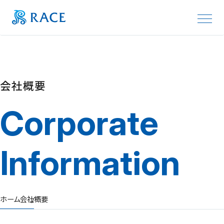
レイスグループを騙る不審な連絡に
ホーム
会社概要
ご注意ください
事業紹介
Corporate
会社概要
現在、当社の社名や従業員名を騙り、SNS等を通じて
代表メッセージ
副業の紹介などを持ちかける不審なメッセージが確
Information
経営理念
認されております。
当社から、仕事の紹介等を理由にLINEグループへ誘
採用
導したり、「保証金」や「登録料」をご請求したりするこ
ホーム
会社概要
お問い合わせ
とは一切ございません。